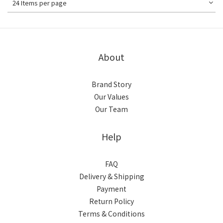
24 Items per page
About
Brand Story
Our Values
Our Team
Help
FAQ
Delivery & Shipping
Payment
Return Policy
Terms & Conditions