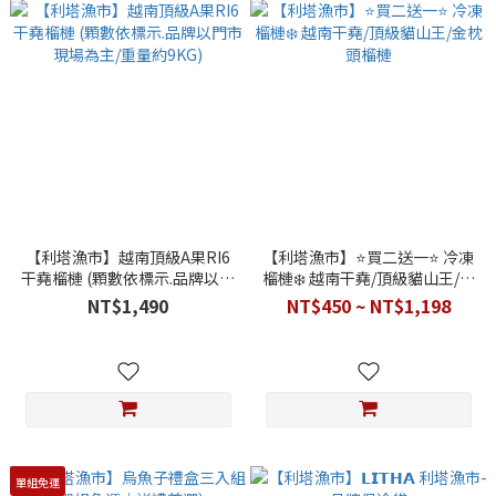
【利塔漁市】越南頂級A果RI6
【利塔漁市】⭐️買二送一⭐️ 冷凍
干堯榴槤 (顆數依標示.品牌以門
榴槤❄️ 越南干堯/頂級貓山王/金
市現場為主/重量約9KG)
枕頭榴槤
NT$1,490
NT$450 ~ NT$1,198
單組免運