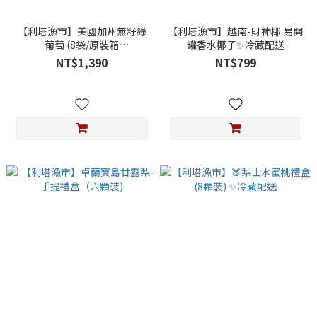
【利塔漁市】美國加州無籽綠
【利塔漁市】越南-財神椰 易開
葡萄 (8袋/原裝箱
罐香水椰子✨冷藏配送
8.6kg±5%)✨冷藏宅配
NT$1,390
NT$799