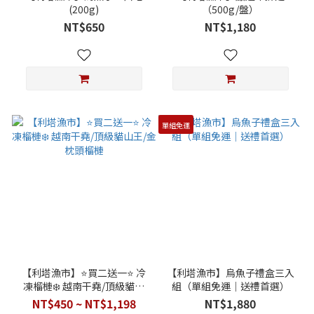
(200g)
（500g/盤）
NT$650
NT$1,180
單組免運
【利塔漁市】⭐️買二送一⭐️ 冷
【利塔漁市】烏魚子禮盒三入
凍榴槤❄️ 越南干堯/頂級貓山
組（單組免運｜送禮首選）
王/金枕頭榴槤
NT$450 ~ NT$1,198
NT$1,880