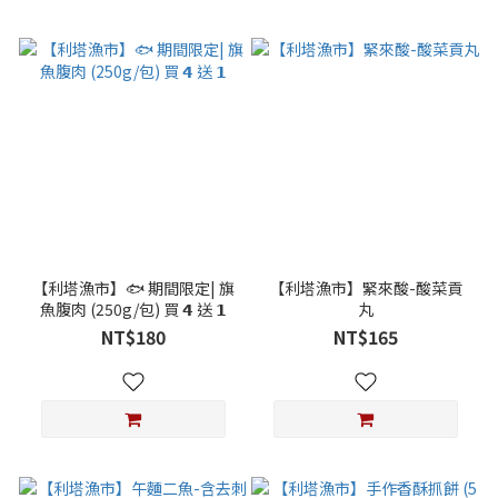
【利塔漁市】🐟 期間限定| 旗
【利塔漁市】緊來酸-酸菜貢
魚腹肉 (250g/包) 買 𝟰 送 𝟭
丸
NT$180
NT$165