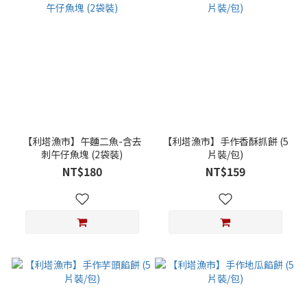
【利塔漁市】午麵二魚-含去
【利塔漁市】手作香酥抓餅 (5
刺午仔魚塊 (2袋裝)
片裝/包)
NT$180
NT$159