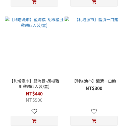
【利塔漁市】藍海饌-胡椒豬
【利塔漁市】醬漬一口鮑
肚雞麵(2入裝/盒)
NT$300
NT$440
NT$500