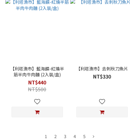
【利塔漁市】藍海饌-紅燒半
【利塔漁市】去刺秋刀魚片
筋半肉牛肉麵 (2入裝/盒)
NT$330
NT$440
NT$500
1
2
3
4
5