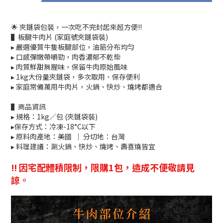
🌟 夾鏈袋包裝，一次吃不完封起來超方便!!
▌板腱牛肉片 (家庭號夾鏈袋裝)
▸ 嚴選優質牛隻板腱部位，油筋分布均勻
▸ 口感彈嫩帶嚼勁，肉香濃郁不乾柴
▸ 肉質鮮甜無腥味，保留牛肉原始風味
▸ 1kg大份量夾鏈袋，多次取用、保存便利
▸ 家庭常備萬用牛肉片，火鍋、快炒、燒烤都適合
▌商品資訊
▸ 規格：1kg／包 (夾鏈袋裝)
▸保存方式：冷凍-18°C以下
▸ 原料肉產地：美國 ｜ 分切地：台灣
▸ 料理建議：涮火鍋、快炒、燒烤、壽喜燒皆宜
‼️ 因宅配體積限制，限購1包，造成不便敬請見
諒。