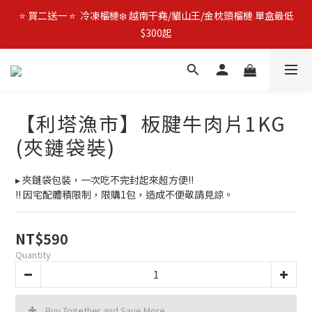
🚛 官網限時$𝟵𝟵𝟵免運 | 🔥 父親節加碼優惠 🔥 日本全殼生蠔2L 買
⭐️ 買二送一 ⭐️  冷凍榴槤❄️ 越南干堯/貓山王/金枕頭榴槤 單盒最低
3包優惠價$1080 (免運費)
$300起
🔥 父親節優惠殺 🔥 挪威鮭魚片4包$888
🚛 官網限時$𝟵𝟵𝟵免運 | 🔥 父親節加碼優惠 🔥 日本全殼生蠔2L 買
【利塔漁市】板腱牛肉片1KG
3包優惠價$1080 (免運費)
(夾鏈袋裝)
▸ 夾鏈袋包裝，一次吃不完封起來超方便!!
‼️ 因宅配體積限制，限購1包，造成不便敬請見諒。
NT$590
Quantity
Buy Together and Save More