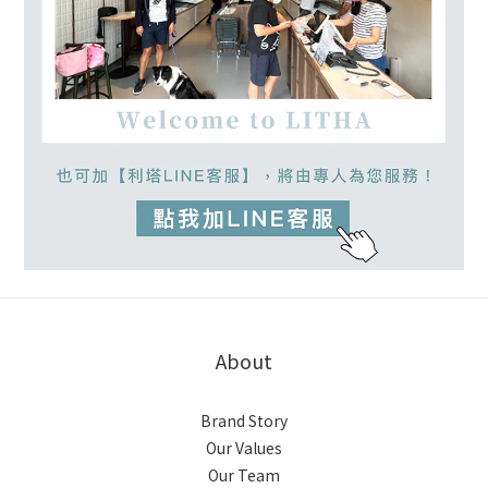
About
Brand Story
Our Values
Our Team