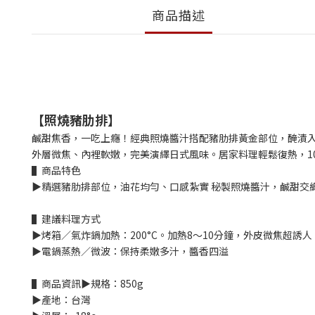
商品描述
【照燒豬肋排】
鹹甜焦香，一吃上癮！經典照燒醬汁搭配豬肋排黃金部位，醃漬
外層微焦、內裡軟嫩，完美演繹日式風味。居家料理輕鬆復熱，1
▌商品特色
▶精選豬肋排部位，油花均勻、口感紮實 秘製照燒醬汁，鹹甜交
▌建議料理方式
▶烤箱／氣炸鍋加熱：200°C。加熱8～10分鐘，外皮微焦超誘人
▶電鍋蒸熱／微波：保持柔嫩多汁，醬香四溢
▌商品資訊
▶規格：850g
▶產地：台灣