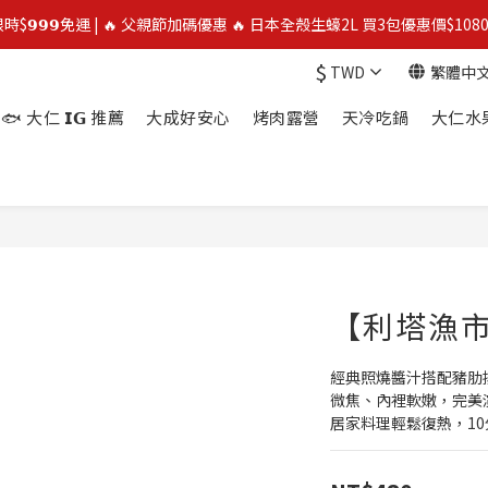
限時$𝟵𝟵𝟵免運 | 🔥 父親節加碼優惠 🔥 日本全殼生蠔2L 買3包優惠價$1080
限時$𝟵𝟵𝟵免運 | 🔥 父親節加碼優惠 🔥 日本全殼生蠔2L 買3包優惠價$1080
$
TWD
繁體中
⭐️ 買二送一 ⭐️  冷凍榴槤❄️ 越南干堯/貓山王/金枕頭榴槤 單盒最低$300起
🐟 大仁 𝗜𝗚 推薦
大成好安心
烤肉露營
天冷吃鍋
大仁水
🔥 父親節優惠殺 🔥 挪威鮭魚片4包$888
限時$𝟵𝟵𝟵免運 | 🔥 父親節加碼優惠 🔥 日本全殼生蠔2L 買3包優惠價$1080
【利塔漁
經典照燒醬汁搭配豬肋
微焦、內裡軟嫩，完美
居家料理輕鬆復熱，1