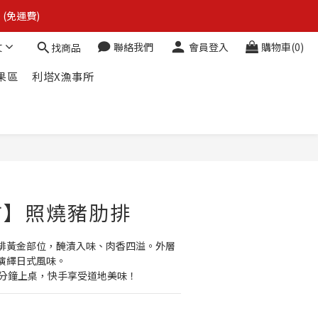
 (免運費)
 (免運費)
文
聯絡我們
會員登入
購物車(0)
找商品
果區
利塔X漁事所
 (免運費)
立即購買
市】照燒豬肋排
排黃金部位，醃漬入味、肉香四溢。外層
演繹日式風味。
0分鐘上桌，快手享受道地美味！