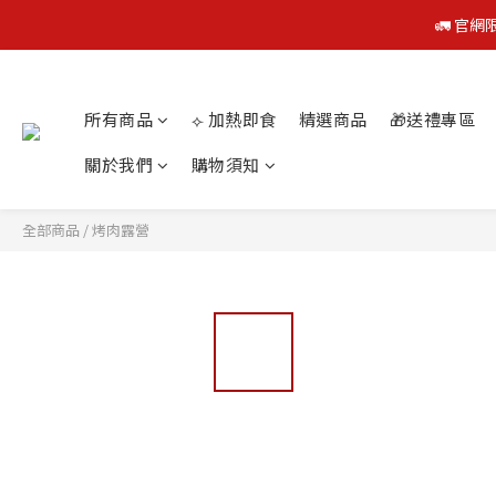
🚛 官網
🚛 官網
所有商品
⟣ 加熱即食
精選商品
🎁送禮專區
關於我們
購物須知
🚛 官網
全部商品
/
烤肉露營