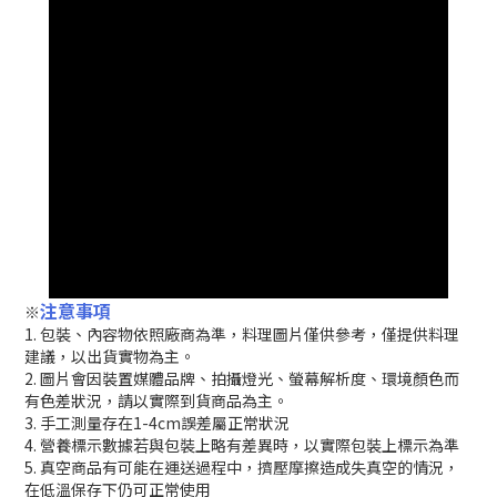
注意事項
※
1. 包裝、內容物依照廠商為準，料理圖片僅供參考，僅提供料理
建議，以出貨實物為主。
2. 圖片會因裝置媒體品牌、拍攝燈光、螢幕解析度、環境顏色而
有色差狀況，請以實際到貨商品為主。
3. 手工測量存在1-4cm誤差屬正常狀況
4. 營養標示數據若與包裝上略有差異時，以實際包裝上標示為準
5. 真空商品有可能在運送過程中，擠壓摩擦造成失真空的情況，
在低溫保存下仍可正常使用