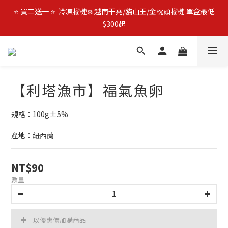
🚛 官網限時$𝟵𝟵𝟵免運 | 🔥 父親節加碼優惠 🔥 日本全殼生蠔2L 買
⭐️ 買二送一 ⭐️  冷凍榴槤❄️ 越南干堯/貓山王/金枕頭榴槤 單盒最低
3包優惠價$1080 (免運費)
$300起
🔥 父親節優惠殺 🔥 挪威鮭魚片4包$888
🚛 官網限時$𝟵𝟵𝟵免運 | 🔥 父親節加碼優惠 🔥 日本全殼生蠔2L 買
【利塔漁市】福氣魚卵
3包優惠價$1080 (免運費)
規格：100g±5%
產地：紐西蘭
NT$90
數量
以優惠價加購商品