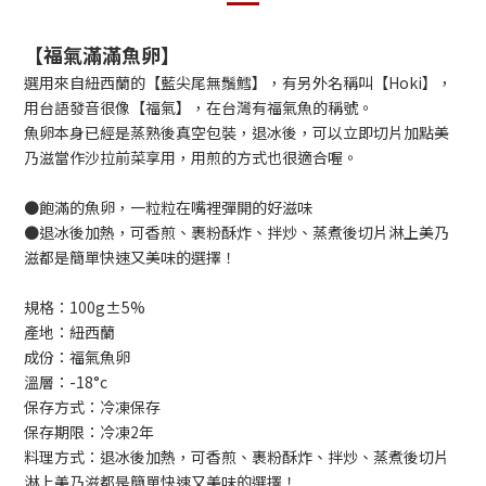
【福氣滿滿魚卵】
選用來自紐西蘭的【藍尖尾無鬚鱈】，有另外名稱叫【Hoki】，
用台語發音很像【福氣】，在台灣有福氣魚的稱號。
魚卵本身已經是蒸熟後真空包裝，退冰後，可以立即切片加點美
乃滋當作沙拉前菜享用，用煎的方式也很適合喔。
●飽滿的魚卵，一粒粒在嘴裡彈開的好滋味
●退冰後加熱，可香煎、裹粉酥炸、拌炒、蒸煮後切片淋上美乃
滋都是簡單快速又美味的選擇！
規格：100g±5%
產地：紐西蘭
成份：福氣魚卵
溫層：-18°c
保存方式：冷凍保存
保存期限：冷凍2年
料理方式：退冰後加熱，可香煎、裹粉酥炸、拌炒、蒸煮後切片
淋上美乃滋都是簡單快速又美味的選擇！