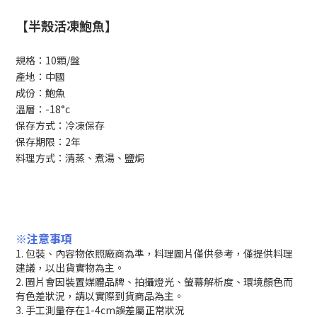
【半殼活凍鮑魚】
規格：10顆/盤
產地：中國
成份：鮑魚
溫層：-18°c
保存方式：冷凍保存
保存期限：2年
料理方式：清蒸、煮湯、鹽焗
※注意事項
1. 包裝、內容物依照廠商為準，料理圖片僅供參考，僅提供料理
建議，以出貨實物為主。
2. 圖片會因裝置媒體品牌、拍攝燈光、螢幕解析度、環境顏色而
有色差狀況，請以實際到貨商品為主。
3. 手工測量存在1-4cm誤差屬正常狀況