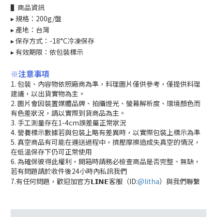
▌商品資訊
▸ 規格：200g/盤
▸ 產地：台灣
▸ 保存方式：-18°C冷凍保存
▸ 有效期限：依包裝標示
※注意事項
1. 包裝、內容物依照廠商為準，料理圖片僅供參考，僅提供料理
建議，以出貨實物為主。
2. 圖片會因裝置媒體品牌、拍攝燈光、螢幕解析度、環境顏色而
有色差狀況，請以實際到貨商品為主。
3. 手工測量存在1-4cm誤差屬正常狀況
4. 營養標示數據若與包裝上略有差異時，以實際包裝上標示為準
5. 真空商品有可能在運送過程中，擠壓摩擦造成失真空的情況，
在低溫保存下仍可正常使用
6. 為確保彼得此權利，開箱時請務必檢查商品是否完整、無缺，
若有問題請於收件後24小時內私訊我們
7.有任何問題，歡迎加官方𝗟𝗜𝗡𝗘客服（ID:
@litha
）與我們聯繫