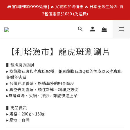
🚛 官網限時$𝟵𝟵𝟵免運 | 🔥 父親節加碼優惠 🔥 日本全殼生蠔2L 買
🚛 官網限時$𝟵𝟵𝟵免運 | 🔥 父親節加碼優惠 🔥 日本全殼生蠔2L 買
3包優惠價$1080 (免運費)
3包優惠價$1080 (免運費)
⭐️ 買二送一 ⭐️  冷凍榴槤❄️ 越南干堯/貓山王/金枕頭榴槤 單盒最低
$300起
【利塔漁市】龍虎斑涮涮片
🔥 父親節優惠殺 🔥 挪威鮭魚片4包$888
▌龍虎斑涮涮片
🚛 官網限時$𝟵𝟵𝟵免運 | 🔥 父親節加碼優惠 🔥 日本全殼生蠔2L 買
▸ 為龍膽石斑和老虎班配種，兼具龍膽石斑Q彈的魚皮以及老虎斑
3包優惠價$1080 (免運費)
細嫩的肉質
▸ 台灣在地養殖，熱銷海外的明星商品
▸ 真空去刺處理，鎖住新鮮、料理更方便
▸無論煮湯、火鍋、拌炒，都能快速上菜
▌商品資訊
▸ 規格：200g、150g
▸ 產地：台灣