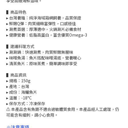
享受高級海鮮滋味。
▌商品特色
▸ 台灣養殖：純淨海域箱網飼養，品質保證
▸ 鮮嫩Q彈：肉質細緻富彈性，口感極佳
▸ 涮煮首選：厚薄適中，火鍋涮片必備食材
▸ 健康營養：低脂高蛋白，富含優質Omega-3
▌建議料理方式
▸ 涮涮鍋：快速涮煮，肉質鮮嫩無腥味
▸ 味噌魚湯：魚片搭配味噌湯底，營養暖心
▸ 清蒸魚片：原味蒸煮，簡單調味即享受
▌商品資訊
▸ 規格：150g
▸ 產地：台灣
▸ 成份：海鱺魚片
▸ 溫層：-18°C
▸ 保存方式：冷凍保存
⚠ 本產品含有魚類不適合過敏體質食用。本產品經人工處理，仍
可能含有細刺，請小心食用。
※注意事項