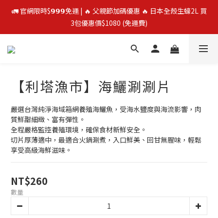
🚛 官網限時$𝟵𝟵𝟵免運 | 🔥 父親節加碼優惠 🔥 日本全殼生蠔2L 買
🚛 官網限時$𝟵𝟵𝟵免運 | 🔥 父親節加碼優惠 🔥 日本全殼生蠔2L 買
3包優惠價$1080 (免運費)
3包優惠價$1080 (免運費)
⭐️ 買二送一 ⭐️  冷凍榴槤❄️ 越南干堯/貓山王/金枕頭榴槤 單盒最低
$300起
【利塔漁市】海鱺涮涮片
🔥 父親節優惠殺 🔥 挪威鮭魚片4包$888
嚴選台灣純淨海域箱網養殖海鱺魚，受海水鹽度與海流影響，肉
🚛 官網限時$𝟵𝟵𝟵免運 | 🔥 父親節加碼優惠 🔥 日本全殼生蠔2L 買
質鮮甜細緻、富有彈性。
3包優惠價$1080 (免運費)
全程嚴格監控養殖環境，確保食材新鮮安全。
切片厚薄適中，最適合火鍋涮煮，入口鮮美、回甘無腥味，輕鬆
享受高級海鮮滋味。
NT$260
數量