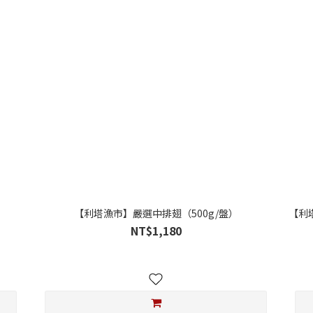
【利塔漁市】嚴選中排翅（500g/盤）
【利塔
NT$1,180