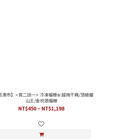
漁市】⭐️買二送一⭐️ 冷凍榴槤❄️ 越南干堯/頂級貓
山王/金枕頭榴槤
NT$450 ~ NT$1,198