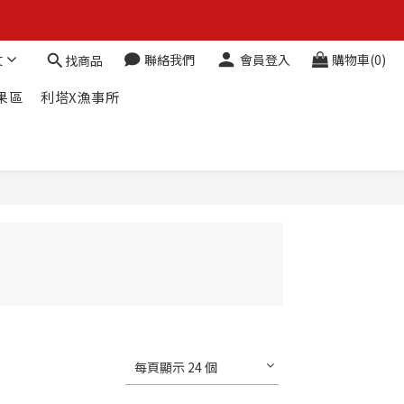
 (免運費)
文
聯絡我們
會員登入
購物車(0)
找商品
果區
利塔X漁事所
 (免運費)
每頁顯示 24 個