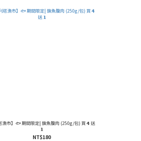
漁市】🐟 期間限定| 旗魚腹肉 (250g/包) 買 𝟰 送
𝟭
NT$180