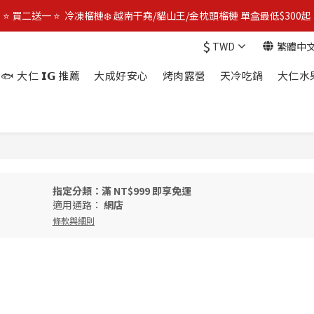
限時$𝟵𝟵𝟵免運 | 🔥 父親節加碼優惠 🔥 日本全殼生蠔2L 買3包優惠價$1080
⭐️ 買二送一 ⭐️  冷凍榴槤❄️ 越南干堯/貓山王/金枕頭榴槤 單盒最低$300起
$
TWD
繁體中
🔥 父親節優惠殺 🔥 挪威鮭魚片4包$888
🐟 大仁 𝗜𝗚 推薦
大成好安心
烤肉露營
天冷吃鍋
大仁水
限時$𝟵𝟵𝟵免運 | 🔥 父親節加碼優惠 🔥 日本全殼生蠔2L 買3包優惠價$1080
指定分類：滿 NT$999 即享免運
適用通路：
網店
條款與細則