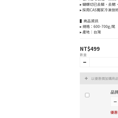
▸ 蝴蝶切已去鱗、去鰓
▸ 採用CAS獨家冷凍
▌商品資訊
▸ 規格：600-700g/尾
▸ 產地：台灣
NT$499
數量
以優惠價加購商
品牌
優惠價