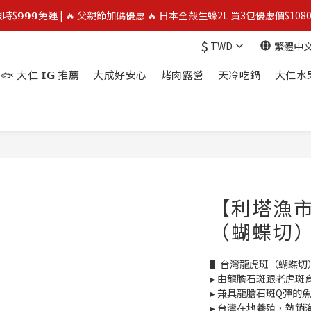
限時$𝟵𝟵𝟵免運 | 🔥 父親節加碼優惠 🔥 日本全殼生蠔2L 買3包優惠價$1080
限時$𝟵𝟵𝟵免運 | 🔥 父親節加碼優惠 🔥 日本全殼生蠔2L 買3包優惠價$1080
$
TWD
繁體中
⭐️ 買二送一 ⭐️  冷凍榴槤❄️ 越南干堯/貓山王/金枕頭榴槤 單盒最低$300起
🐟 大仁 𝗜𝗚 推薦
大成好安心
烤肉露營
天冷吃鍋
大仁水
🔥 父親節優惠殺 🔥 挪威鮭魚片4包$888
限時$𝟵𝟵𝟵免運 | 🔥 父親節加碼優惠 🔥 日本全殼生蠔2L 買3包優惠價$1080
【利塔漁
（蝴蝶切
▌台灣龍虎斑（蝴蝶切
▸ 由龍膽石斑跟老虎斑
▸ 兼具龍膽石斑Q彈的
▸ 台灣在地養殖，熱銷