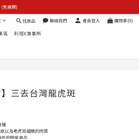
 (免運費)
 (免運費)
文
聯絡我們
會員登入
購物車(0)
找商品
果區
利塔X漁事所
 (免運費)
立即購買
市】三去台灣龍虎斑
）
）
育種
魚皮以及老虎斑細嫩的肉質
海外的明星商品