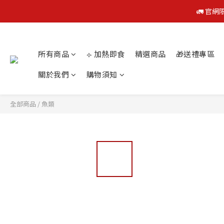
🚛 官網
🚛 官網
所有商品
⟣ 加熱即食
精選商品
🎁送禮專區
關於我們
購物須知
🚛 官網
全部商品
/
魚類