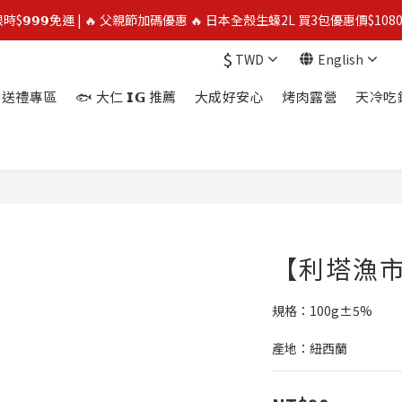
限時$𝟵𝟵𝟵免運 | 🔥 父親節加碼優惠 🔥 日本全殼生蠔2L 買3包優惠價$1080
限時$𝟵𝟵𝟵免運 | 🔥 父親節加碼優惠 🔥 日本全殼生蠔2L 買3包優惠價$1080
$
TWD
English
⭐️ 買二送一 ⭐️  冷凍榴槤❄️ 越南干堯/貓山王/金枕頭榴槤 單盒最低$300起
送禮專區
🐟 大仁 𝗜𝗚 推薦
大成好安心
烤肉露營
天冷吃
🔥 父親節優惠殺 🔥 挪威鮭魚片4包$888
限時$𝟵𝟵𝟵免運 | 🔥 父親節加碼優惠 🔥 日本全殼生蠔2L 買3包優惠價$1080
【利塔漁
規格：100g±5%
產地：紐西蘭