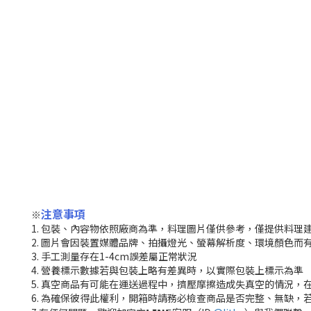
注意事項
※
1. 包裝、內容物依照廠商為準，料理圖片僅供參考，僅提供料理
2. 圖片會因裝置媒體品牌、拍攝燈光、螢幕解析度、環境顏色而
3. 手工測量存在1-4cm誤差屬正常狀況
4. 營養標示數據若與包裝上略有差異時，以實際包裝上標示為準
5. 真空商品有可能在運送過程中，擠壓摩擦造成失真空的情況，
6. 為確保彼得此權利，開箱時請務必檢查商品是否完整、無缺，