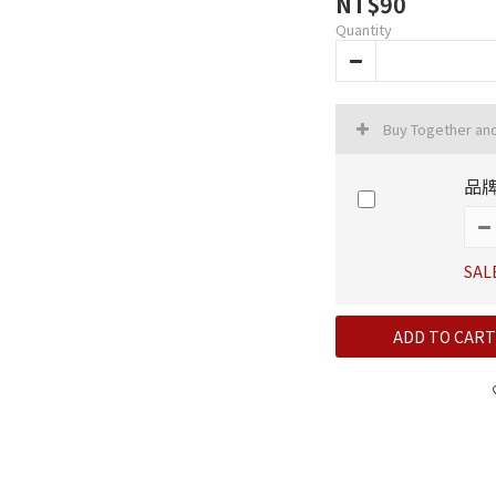
NT$90
Quantity
Buy Together an
品牌
SAL
ADD TO CART