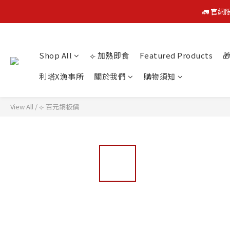
🚛 官網
🚛 官網
Shop All
⟣ 加熱即食
Featured Products

利塔X漁事所
關於我們
購物須知
🚛 官網
View All
/
⟣ 百元銅板價