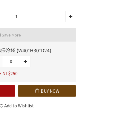
d Save More
保冷袋 (W40*H30*D24)
E NT$250
BUY NOW
Add to Wishlist