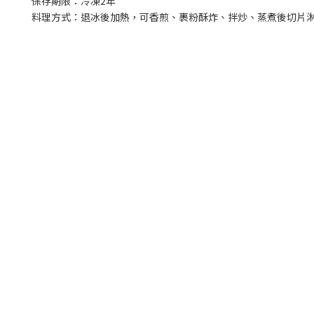
保存期限：冷凍2年
料理方式：退冰後加熱，可香煎、裹粉酥炸、拌炒、蒸煮後切片