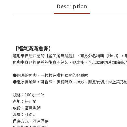
Description
【福氣滿滿魚卵】
選用來自紐西蘭的【藍尖尾無鬚鱈】，有另外名稱叫【Hoki】
魚卵本身已經是蒸熟後真空包裝，退冰後，可以立即切片加點美
●飽滿的魚卵，一粒粒在嘴裡彈開的好滋味
●退冰後加熱，可香煎、裹粉酥炸、拌炒、蒸煮後切片淋上美乃
規格：100g±5%
產地：紐西蘭
成份：福氣魚卵
溫層：-18°c
保存方式：冷凍保存