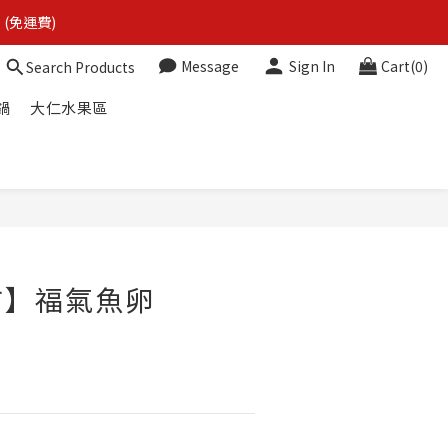
 (免運費)
 (免運費)
Message
Sign In
Cart(0)
Search Products
鍋
大仁水果區
 (免運費)
BUY NOW
市】福氣魚卵