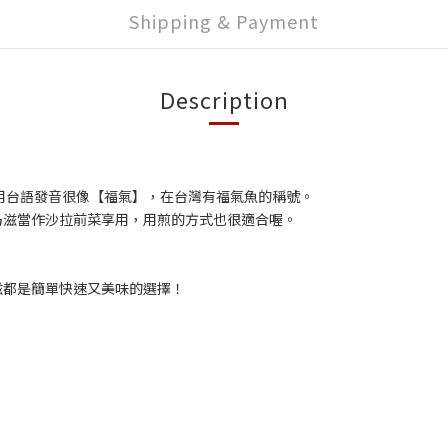
Shipping & Payment
Description
，用台語發音很像【福氣】，在台灣有福氣魚的稱號。
乃滋當作沙拉前菜享用，用煎的方式也很適合喔。
滋都是簡單快速又美味的選擇！