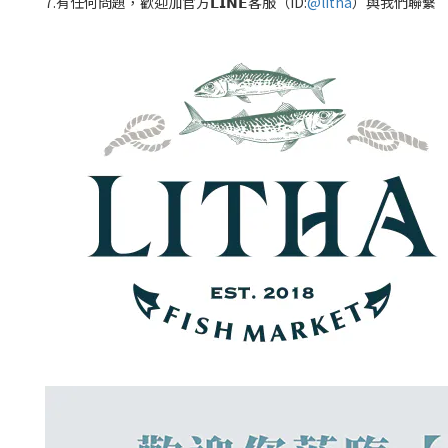
7.有任何問題，歡迎加官方𝗟𝗜𝗡𝗘客服（ID:
@litha
）與我們聯繫