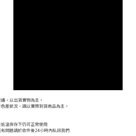
建議，以出貨實物為主。
有色差狀況，請以實際到貨商品為主。
在低溫保存下仍可正常使用
若有問題請於收件後24小時內私訊我們