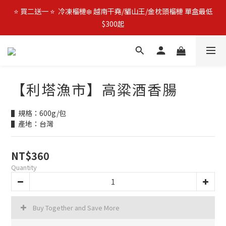
🚛 官網限時$𝟵𝟵𝟵免運 | 🔥 父親節加碼優惠 🔥 日本全殼生蠔2L 買
⭐️ 買二送一 ⭐️  冷凍榴槤❄️ 越南干堯/貓山王/金枕頭榴槤 單盒最低
3包優惠價$1080 (免運費)
$300起
🔥 父親節優惠殺 🔥 挪威鮭魚片4包$888
🚛 官網限時$𝟵𝟵𝟵免運 | 🔥 父親節加碼優惠 🔥 日本全殼生蠔2L 買
【利塔漁市】高粱酒香腸
3包優惠價$1080 (免運費)
▌規格：600g/包
▌產地：台灣
NT$360
Quantity
Buy Together and Save More