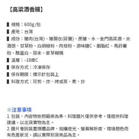
【高粱酒香腸】
▌規格：600g/包
▌產地：台灣
▌成份：豬肉(台灣)、豬腸衣(荷蘭)、蔗糖、水、金門高粱酒、米
酒頭、甘草粉、白胡椒粉、肉桂粉、源味糖C、胭脂紅、馬鈴薯
粉、酪蛋白、蒜末、麥芽糊精
▌溫層：-18度C
▌保存方式：冷凍保存
▌保存期限：標示於包裝上
▌料理方式：可煎、炸、烤或蒸、煮、炒
※注意事項
1. 包裝、內容物依照廠商為準，料理圖片僅供參考，僅提供料理
建議，以出貨實物為主。
2. 圖片會因裝置媒體品牌、拍攝燈光、螢幕解析度、環境顏色而
有色差狀況，請以實際到貨商品為主。