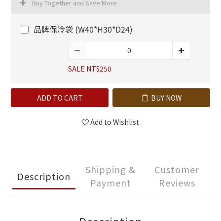
Buy Together and Save More
品牌保冷袋 (W40*H30*D24)
SALE NT$250
ADD TO CART
BUY NOW
Add to Wishlist
Shipping &
Customer
Description
Payment
Reviews