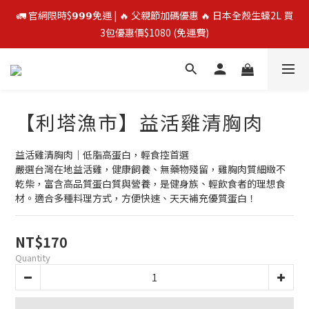
🚛 官網限時$𝟵𝟵𝟵免運 | 🔥 父親節加碼優惠 🔥 日本全殼生蠔2L 買
🚛 官網限時$𝟵𝟵𝟵免運 | 🔥 父親節加碼優惠 🔥 日本全殼生蠔2L 買
3包優惠價$1080 (免運費)
3包優惠價$1080 (免運費)
⭐️ 買二送一 ⭐️  冷凍榴槤❄️ 越南干堯/貓山王/金枕頭榴槤 單盒最低
$300起
【利塔漁市】益活雞清胸肉
🔥 父親節優惠殺 🔥 挪威鮭魚片4包$888
益活雞清胸肉｜低脂高蛋白，輕食控首選
🚛 官網限時$𝟵𝟵𝟵免運 | 🔥 父親節加碼優惠 🔥 日本全殼生蠔2L 買
嚴選台灣在地益活雞，健康飼養、無藥物殘留，雞胸肉質細緻不
3包優惠價$1080 (免運費)
乾柴，富含高品質蛋白質與營養，是健身族、輕飲食者的理想食
材。適合多種料理方式，方便快速、天天補充優質蛋白！
NT$170
Quantity