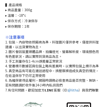
▌產品規格
▸
商品重量：300g
▸
溫層：-18°c
▸
保存方式：冷凍保存
▸
保存期限：1年
※
注意事項
1. 包裝、內容物依照廠商為準，料理圖片僅供參考，僅提供料理
建議，以出貨實物為主。
2. 圖片會因裝置媒體品牌、拍攝燈光、螢幕解析度、環境顏色而
有色差狀況，請以實際到貨商品為主。
3. 手工測量存在1-4cm誤差屬正常狀況
4. 營養標示數據若與包裝上略有差異時，以實際包裝上標示為準
5. 真空商品有可能在運送過程中，擠壓摩擦造成失真空的情況，
在低溫保存下仍可正常使用
6. 為確保彼得此權利，開箱時請務必檢查商品是否完整、無缺，
若有問題請於收件後24小時內私訊我們
7.有任何問題，歡迎加官方𝗟𝗜𝗡𝗘客服（ID:
@litha
）與我們聯繫