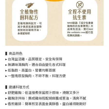
▌
商品特色
▸
台灣益活雞，品質穩定、安全有保障
▸
無調味清胸肉，適合自由變化各式料理
▸
低脂肪、高蛋白，營養均衡首選
▸
一整塊原型胸肉，不碎不散，料理方便
▌
建議料理方式
▸
舒肥雞胸：低溫慢煮保留原汁原味，滑嫩又多汁
▸
雞胸涼拌絲：撕成雞絲搭配胡麻醬或蔥油，清爽不膩
▸
香煎雞排：簡單煎至表面金黃酥香，蛋白補得剛剛好