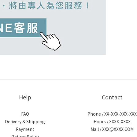
Help
Contact
FAQ
Phone / XX-XXX-XXX-XXX
Delivery & Shipping
Hours / XXXX-XXXX
Payment
Mail / XXX@XXXX.COM
Return Policy