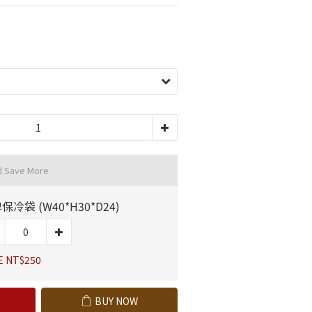
d Save More
保冷袋 (W40*H30*D24)
E NT$250
BUY NOW