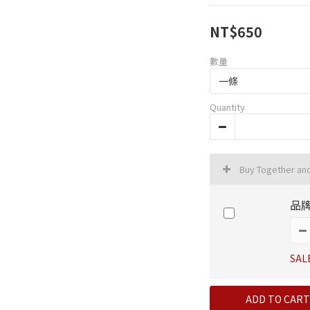
NT$650
數量
Quantity
Buy Together an
品牌
SAL
ADD TO CART