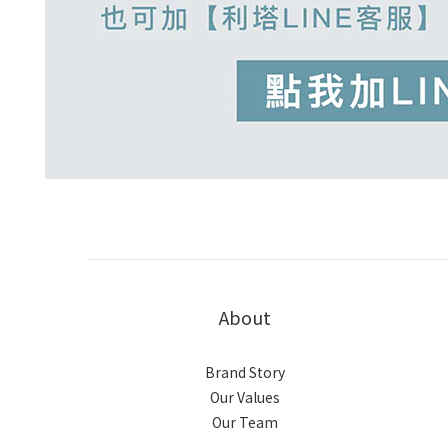
About
Brand Story
Our Values
Our Team