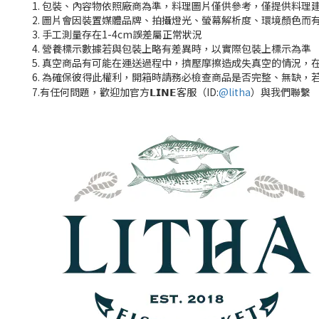
1. 包裝、內容物依照廠商為準，料理圖片僅供參考，僅提供料理
2. 圖片會因裝置媒體品牌、拍攝燈光、螢幕解析度、環境顏色而
3. 手工測量存在1-4cm誤差屬正常狀況
4. 營養標示數據若與包裝上略有差異時，以實際包裝上標示為準
5. 真空商品有可能在運送過程中，擠壓摩擦造成失真空的情況，
6. 為確保彼得此權利，開箱時請務必檢查商品是否完整、無缺，
7.有任何問題，歡迎加官方𝗟𝗜𝗡𝗘客服（ID:
@litha
）與我們聯繫