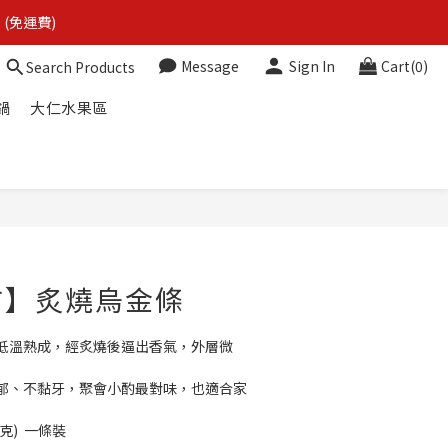
 (免運費)
 (免運費)
Message
Sign In
Cart(0)
Search Products
鍋
大仁水果區
 (免運費)
BUY NOW
市】炙燒烏金條
低溫熟成，經炙燒後逼出香氣，外層微
郁、不黏牙，聚會小酌最對味，也適合家
公克)  一條裝