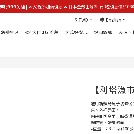
限時$𝟵𝟵𝟵免運 | 🔥 父親節加碼優惠 🔥 日本全殼生蠔2L 買3包優惠價$1080
限時$𝟵𝟵𝟵免運 | 🔥 父親節加碼優惠 🔥 日本全殼生蠔2L 買3包優惠價$1080
$
TWD
English
⭐️ 買二送一 ⭐️  冷凍榴槤❄️ 越南干堯/貓山王/金枕頭榴槤 單盒最低$300起
送禮專區
🐟 大仁 𝗜𝗚 推薦
大成好安心
烤肉露營
天冷吃
🔥 父親節優惠殺 🔥 挪威鮭魚片4包$888
限時$𝟵𝟵𝟵免運 | 🔥 父親節加碼優惠 🔥 日本全殼生蠔2L 買3包優惠價$1080
【利塔漁
選用新鮮烏魚子切條後
焦、內裡綿密。
開袋即可享用，鹹香濃
庭佐餐、送禮體面。
▸重量：2.8~3兩 (100