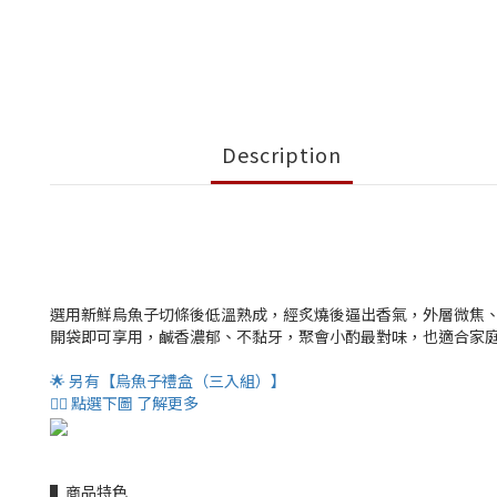
Description
選用新鮮烏魚子切條後低溫熟成，經炙燒後逼出香氣，外層微焦
開袋即可享用，鹹香濃郁、不黏牙，聚會小酌最對味，也適合家
🌟 另有【烏魚子禮盒（三入組）】
👇🏻 點選下圖 了解更多
▌商品特色