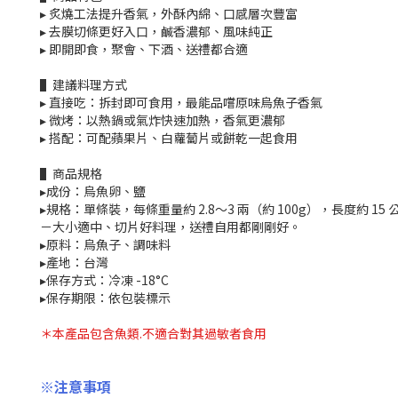
▸ 炙燒工法提升香氣，外酥內綿、口感層次豐富
▸ 去膜切條更好入口，鹹香濃郁、風味純正
▸ 即開即食，聚會、下酒、送禮都合適
▌建議料理方式
▸ 直接吃：拆封即可食用，最能品嚐原味烏魚子香氣
▸ 微烤：以熱鍋或氣炸快速加熱，香氣更濃郁
▸ 搭配：可配蘋果片、白蘿蔔片或餅乾一起食用
▌商品規格
▸成份：烏魚卵、鹽
▸規格：單條裝，每條重量約 2.8～3 兩（約 100g），長度約 15 
－大小適中、切片好料理，送禮自用都剛剛好。
▸原料：烏魚子、調味料
▸產地：台灣
▸保存方式：冷凍 -18°C
▸保存期限：依包裝標示
＊本產品包含魚類.不適合對其過敏者食用
※注意事項