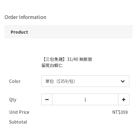
Order Information
Product
【三包免運】31/40 無膨發
留尾白蝦仁
Color
Qty
Unit Price
NT$359
Subtotal