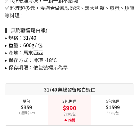
✅ IQF急速冷凍
，
一顆一顆不結塊
✅
料理超多元
，
最適合做鳳梨蝦球、義大利麵、蒸蛋、炒飯
等料理！
▌ 無膨發留尾白蝦仁
▸ 規格：
31/40
▸ 重量：600g
/ 包
▸ 產地：馬來西亞
▸
保存方式：冷凍 -18°C
▸
保存期限：依包裝標示為準
31/40 無膨發留尾白蝦仁
3包免運
單包
5包免運
$359
$1599
$990
+運費$129
$320/包
$330/包
🔥 推薦