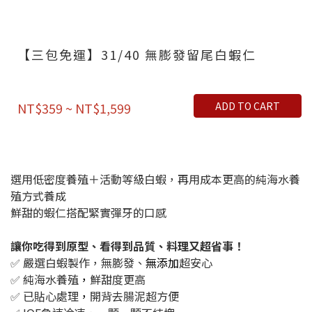
【三包免運】31/40 無膨發留尾白蝦仁
ADD TO CART
NT$359 ~ NT$1,599
選用低密度養殖＋活動等級白蝦，再用成本更高的純海水養
殖方式養成
鮮甜的蝦仁搭配緊實彈牙的口感
讓你吃得到原型、看得到品質、料理又超省事！
✅ 嚴選白蝦製作，無膨發、
無添加
超安心
✅ 純海水養殖
，
鮮甜度更高
✅ 已貼心處理
，
開背去腸泥超方便